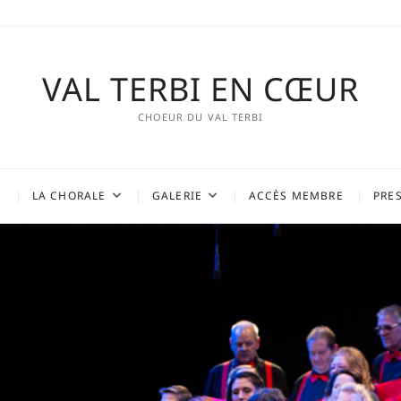
VAL TERBI EN CŒUR
CHOEUR DU VAL TERBI
S
LA CHORALE
GALERIE
ACCÈS MEMBRE
PRE