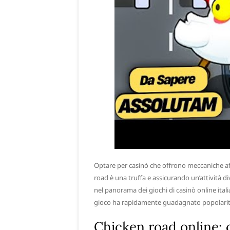
Optare per casinò che offrono meccaniche aff
road è una truffa e assicurando un’attività d
nel panorama dei giochi di casinò online italia
gioco ha rapidamente guadagnato popolarit
Chicken road online: 