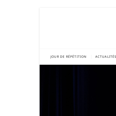
Skip
to
content
JOUR DE RÉPÉTITION
ACTUALITÉ