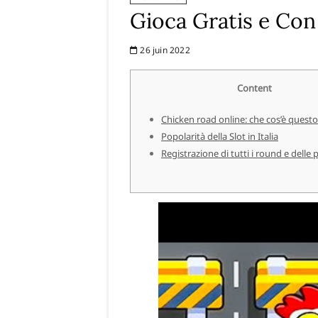
Gioca Gratis e Con 
26 juin 2022
Content
Chicken road online: che cos’è quest
Popolarità della Slot in Italia
Registrazione di tutti i round e delle