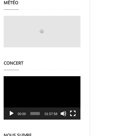
MÉTÉO
CONCERT
Lecteur
vidéo
00:00
01:57:58
NOUS SUIVRE