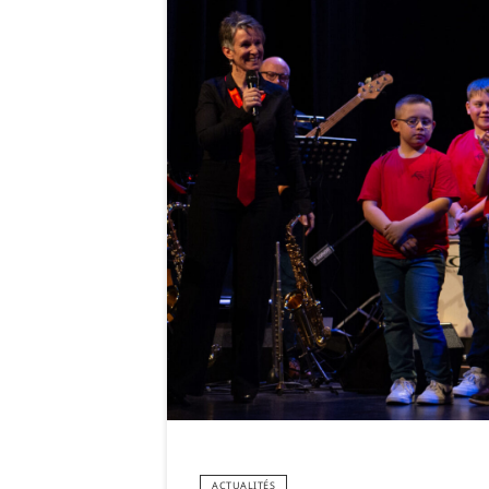
ACTUALITÉS